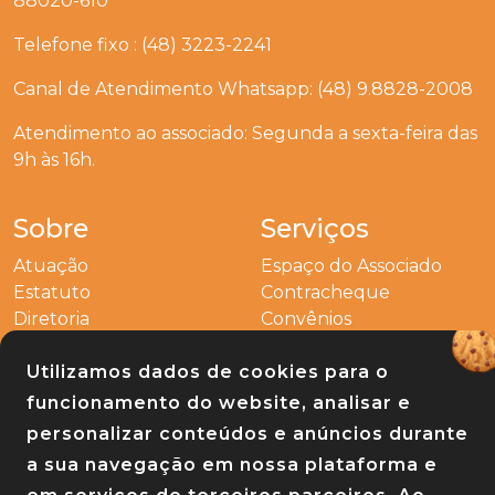
88020-610
Telefone fixo : (48) 3223-2241
Canal de Atendimento Whatsapp: (48) 9.8828-2008
Atendimento ao associado: Segunda a sexta-feira das
9h às 16h.
Sobre
Serviços
Atuação
Espaço do Associado
Estatuto
Contracheque
Diretoria
Convênios
Outros
Utilizamos dados de cookies para o
Entre em contato
funcionamento do website, analisar e
Links
personalizar conteúdos e anúncios durante
a sua navegação em nossa plataforma e
Baixe nosso app