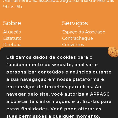
Atendimento ao associado: Segunda a sexta-feira das
9h às 16h.
Sobre
Serviços
Atuação
Espaço do Associado
Estatuto
Contracheque
Diretoria
Convênios
Outros
Utilizamos dados de cookies para o
Entre em contato
funcionamento do website, analisar e
Links
personalizar conteúdos e anúncios durante
a sua navegação em nossa plataforma e
Baixe nosso app
em serviços de terceiros parceiros. Ao
navegar pelo site, você autoriza a APRASC
a coletar tais informações e utilizá-las para
estas finalidades. Você pode alterar as
suas permissões a qualquer momento.