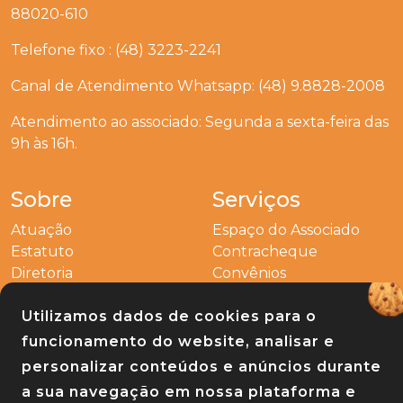
88020-610
Telefone fixo : (48) 3223-2241
Canal de Atendimento Whatsapp: (48) 9.8828-2008
Atendimento ao associado: Segunda a sexta-feira das
9h às 16h.
Sobre
Serviços
Atuação
Espaço do Associado
Estatuto
Contracheque
Diretoria
Convênios
Outros
Utilizamos dados de cookies para o
Entre em contato
funcionamento do website, analisar e
Links
personalizar conteúdos e anúncios durante
a sua navegação em nossa plataforma e
Baixe nosso app