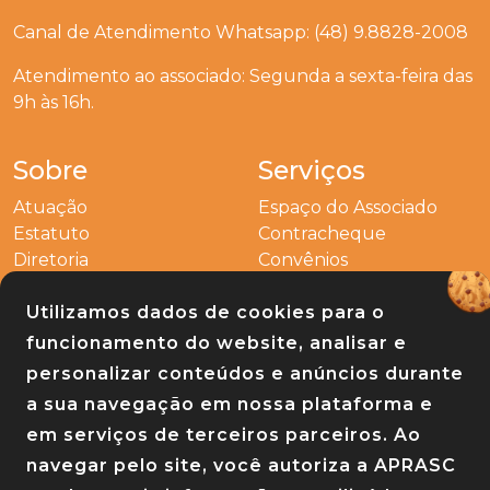
Canal de Atendimento Whatsapp: (48) 9.8828-2008
Atendimento ao associado: Segunda a sexta-feira das
9h às 16h.
Sobre
Serviços
Atuação
Espaço do Associado
Estatuto
Contracheque
Diretoria
Convênios
Outros
Utilizamos dados de cookies para o
Entre em contato
funcionamento do website, analisar e
Links
personalizar conteúdos e anúncios durante
a sua navegação em nossa plataforma e
Baixe nosso app
em serviços de terceiros parceiros. Ao
navegar pelo site, você autoriza a APRASC