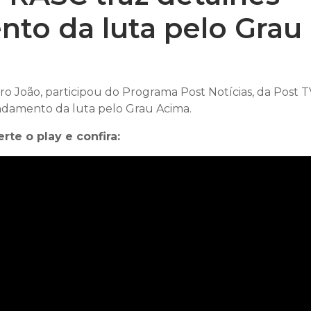
to da luta pelo Grau
 João, participou do Programa Post Notícias, da Post T
ndamento da luta pelo Grau Acima.
erte o play e confira: