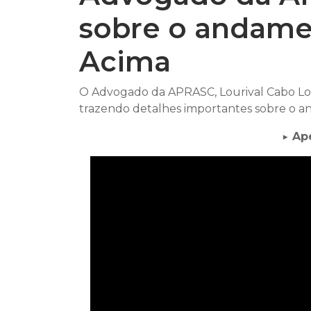
sobre o andamen
Acima
O Advogado da APRASC, Lourival Cabo Loro
trazendo detalhes importantes sobre o a
▶️ Ap