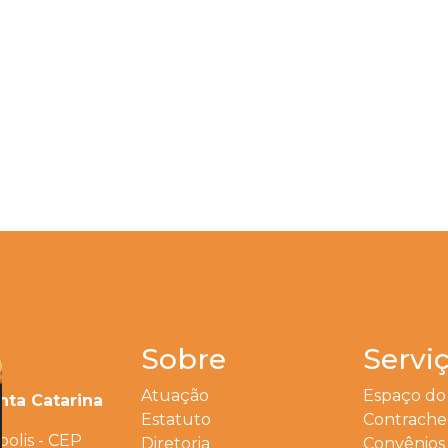
Sobre
Servi
Atuação
Espaço do
nta Catarina
Estatuto
Contrach
polis - CEP
Diretoria
Convênios