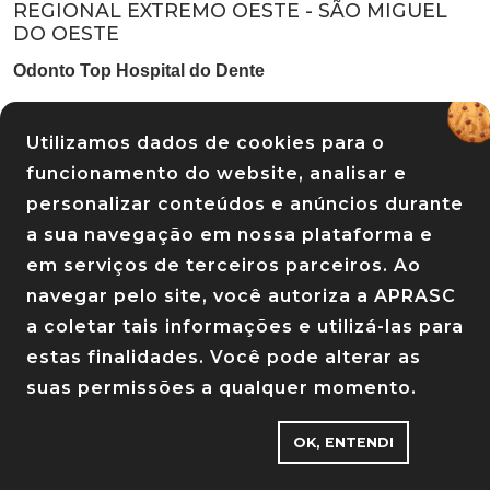
REGIONAL EXTREMO OESTE - SÃO MIGUEL
DO OESTE
Odonto Top Hospital do Dente
Tratamento ortodôntico (aparelho): Desconto de (5%)
Utilizamos dados de cookies para o
Implantodontia, tratamento estético (facetas, lentes de
funcionamento do website, analisar e
contato) e tratamento de canal: Desconto de 8%
personalizar conteúdos e anúncios durante
Restauração, clareamento, próteses, e outros
a sua navegação em nossa plataforma e
procedimentos de baixa complexidade: Desconto de 10%
em serviços de terceiros parceiros. Ao
navegar pelo site, você autoriza a APRASC
Profilaxia (limpeza dentária): Desconto 50%
a coletar tais informações e utilizá-las para
Contato:
Telefone: (49) 3621-2462
/
Endereço: R. Duque de
estas finalidades. Você pode alterar as
Caxias, 1308 - Centro, São Miguel do Oeste - SC
suas permissões a qualquer momento.
OK, ENTENDI
REGIONAL EXTREMO SUL - ARARANGUÁ