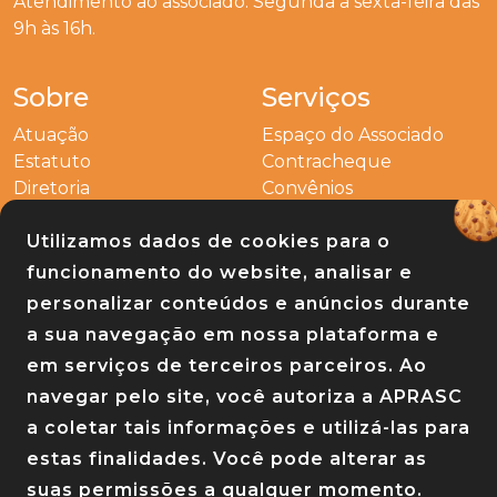
Atendimento ao associado: Segunda a sexta-feira das
9h às 16h.
Sobre
Serviços
Atuação
Espaço do Associado
Estatuto
Contracheque
Diretoria
Convênios
Outros
Utilizamos dados de cookies para o
Entre em contato
funcionamento do website, analisar e
Links
personalizar conteúdos e anúncios durante
a sua navegação em nossa plataforma e
Baixe nosso app
em serviços de terceiros parceiros. Ao
navegar pelo site, você autoriza a APRASC
a coletar tais informações e utilizá-las para
estas finalidades. Você pode alterar as
suas permissões a qualquer momento.