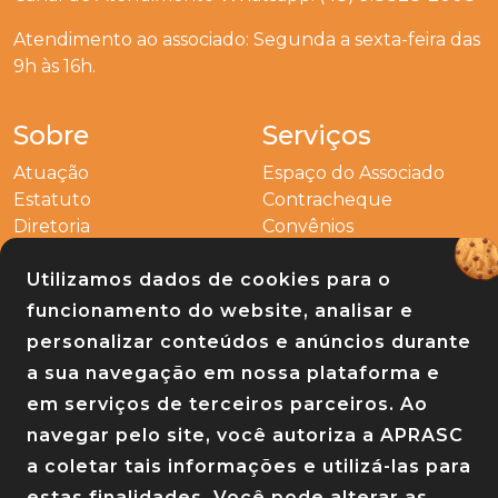
Atendimento ao associado: Segunda a sexta-feira das
9h às 16h.
Sobre
Serviços
Atuação
Espaço do Associado
Estatuto
Contracheque
Diretoria
Convênios
Outros
Utilizamos dados de cookies para o
Entre em contato
funcionamento do website, analisar e
Links
personalizar conteúdos e anúncios durante
a sua navegação em nossa plataforma e
Baixe nosso app
em serviços de terceiros parceiros. Ao
navegar pelo site, você autoriza a APRASC
a coletar tais informações e utilizá-las para
estas finalidades. Você pode alterar as